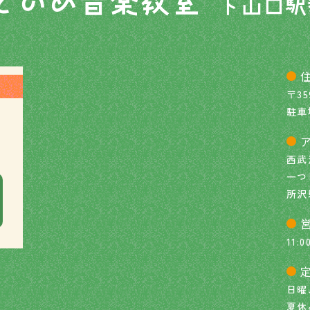
〒35
駐車
西武
一つ
所沢
11:0
日曜
夏休