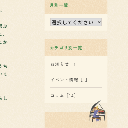
月別一覧
と
選ぶ
た、
たか
カテゴリ別一覧
お知らせ［1］
うち
いま
イベント情報［1］
コラム［14］
らし