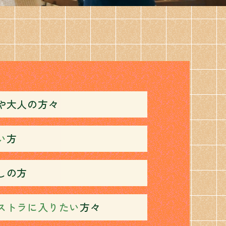
や大人の方々
い
方
しの方
ストラに入りたい
方々