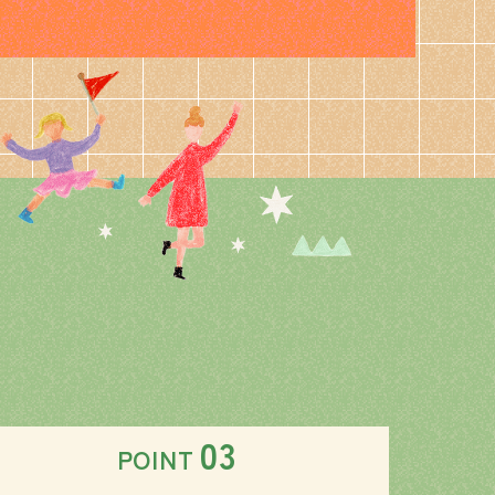
03
POINT