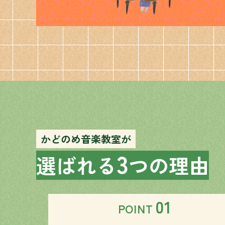
かどのめ音楽教室が
3
選ばれる
つの理由
01
POINT