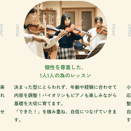
個性を尊重した、
1人1人の為のレッスン
楽
決まった型にとらわれず、年齢や経験に合わせて
小
れ
内容を調整！バイオリンもピアノも楽しみながら
応
基礎を大切に育てます。
整
せ
「できた！」を積み重ね、自信につなげていきま
自
す。
す