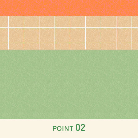
02
POINT